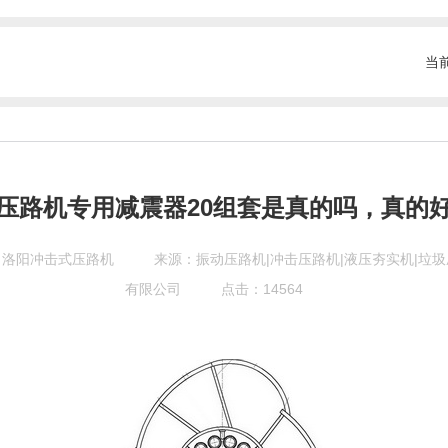
当
压路机专用减震器20组套是真的吗，真的
：洛阳冲击式压路机
来源：
振动压路机|冲击压路机|液压夯实机|垃
有限公司
点击：14564