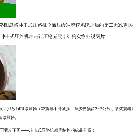
洛阳晟路冲击式压路机全液压缓冲增速系统之后的第二大减震防
2kj冲击式压路机冲击碾压轮减震器结构实物外观图片：
多可设计排放14组减震器（减震器不能紧挨，至少要预留2~3公分，给减震
套减震器。
们再看左下图——冲击式压路机减震结构的成品外观：