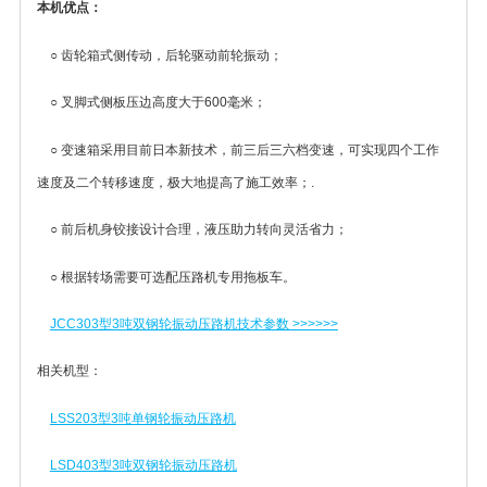
本机优点：
○ 齿轮箱式侧传动，后轮驱动前轮振动；
○ 叉脚式侧板压边高度大于600毫米；
○ 变速箱采用目前日本新技术，前三后三六档变速，可实现四个工作
速度及二个转移速度，极大地提高了施工效率；.
○ 前后机身铰接设计合理，液压助力转向灵活省力；
○ 根据转场需要可选配压路机专用拖板车。
JCC303型3吨双钢轮振动压路机技术参数 >>>>>>
相关机型：
LSS203型3吨单钢轮振动压路机
LSD403型3吨双钢轮振动压路机