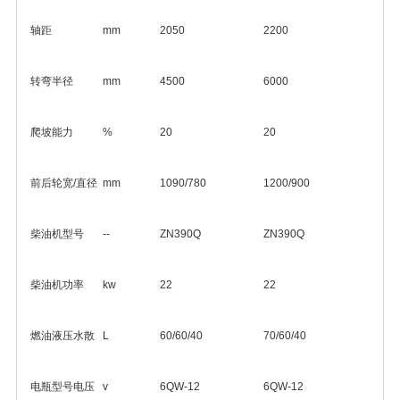
轴距
mm
2050
2200
转弯半径
mm
4500
6000
爬坡能力
%
20
20
前后轮宽/直径
mm
1090/780
1200/900
柴油机型号
--
ZN390Q
ZN390Q
柴油机功率
kw
22
22
燃油液压水散
L
60/60/40
70/60/40
电瓶型号电压
v
6QW-12
6QW-12