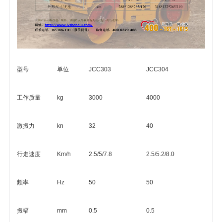
型号
单位
JCC303
JCC304
工作质量
kg
3000
4000
激振力
kn
32
40
行走速度
Km/h
2.5/5/7.8
2.5/5.2/8.0
频率
Hz
50
50
振幅
mm
0.5
0.5