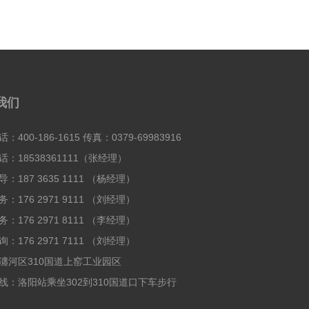
我们
：400-186-1615 传真：0379-69983916
：18538361111（张经理）
：187 3635 1111 （杨经理）
：176 2971 9111 （刘经理）
：176 2971 8111 （李经理）
：176 2971 7111 （刘经理）
瀍河区310国道上窑工业园区
线：洛阳站乘坐302到310国道口下车步行