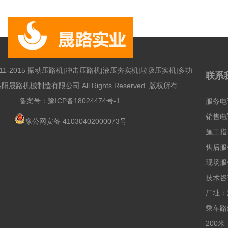
@ 2011-2015 振动压路机|冲击压路机|液压夯实机|垃圾压实机|多功
联系
晟路机械制造有限公司 All Rights Reserved. 版权所有
备案号：
豫ICP备18024474号-1
服务电话
销售电话
豫公网安备 41030402000073号
施工指导
售后服务
现场服务
技术咨询
厂址：
乘车路
200米