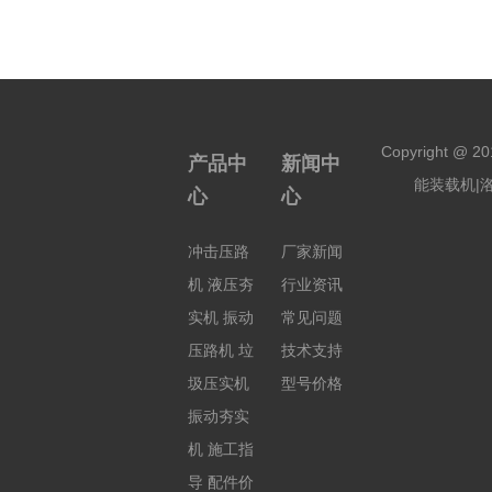
Copyright 
产品中
新闻中
能装载机|洛阳
心
心
冲击压路
厂家新闻
机
液压夯
行业资讯
实机
振动
常见问题
压路机
垃
技术支持
圾压实机
型号价格
振动夯实
机
施工指
导
配件价